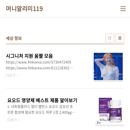
본문 바로가기
머니알리미119
세상 정보
시그니처 지원 움짤 모음
https://www.fmkorea.com/5730472405
https://www.fmkorea.com/6111183028
https://www.fmkorea.com/5734201308
더보기
https://www.fmkorea.com/best/6109759475
요오드 영양제 베스트 제품 알아보기
1. 내츄럴플러스 멀티 밸런스 요오드 갑상선 호
르몬 합성에 필요한 요오드 하루 1정 2,400㎍
1,600% 함유 엄격한 품질관리로 믿을 수 있는
더보기
미국산 요오드 원료 사용 부족하기 쉬운 영양소
비타민&미네랄 7종 함유 하루 1정, 갑상선 건강