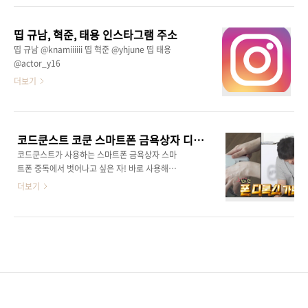
과 비타민&미네랄 멀티케어 옥수수수염추출물
분말, 히비스커스추출물분말 등 까다롭게 고른
띱 규남, 혁준, 태용 인스타그램 주소
다양한 부원료 2. 나우푸드 포타슘 플러스 요오
띱 규남 @knamiiiiii 띱 혁준 @yhjune 띱 태용
드 타블렛 요오드화칼륨이 함유된 영양제 갑상
@actor_y16
선 건강 개선에 도움 전해질 밸런스 조절에 도움
더보기
3. 경남제약 그린 요오드 갑상선 호르몬 합성에
도움을 받고 싶으신 분 정상적인 면역기능에 도
움을 받고 싶으신 분 유해산소로 인한 항산화 활
동이 필요하신 분 뼈건강이 걱정되시는 분 활력
있는 하루를 원하시는 분 실내 활동이 많은 직장
코드쿤스트 코쿤 스마트폰 금욕상자 디지털 디톡스
인 및 성인 분들..
코드쿤스트가 사용하는 스마트폰 금욕상자 스마
트폰 중독에서 벗어나고 싶은 자! 바로 사용해보
라 ->>>>> 코쿤 스마트폰 금욕상자 보러가기
더보기